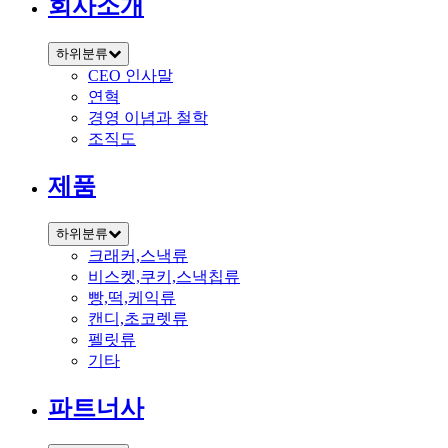
회사소개
하위분류
CEO 인사말
연혁
경영 이념과 철학
조직도
제품
하위분류
크래커,스낵류
비스켓,쿠키,스낵칩류
빵,떡,케익류
캔디,초코렛류
펠릿류
기타
파트너사