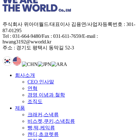
주식회사 위아더월드
/
대표이사 김용연
/
사업자등록번호 : 301-
87-01295
Tel : 031-664-9480
/
Fax : 031-611-7659
/
E-mail :
hwang3192@wworld.kr
주소 : 경기도 평택시 동막길 52-3
회사소개
CEO 인사말
연혁
경영 이념과 철학
조직도
제품
크래커,스낵류
비스켓,쿠키,스낵칩류
빵,떡,케익류
캔디,초코렛류