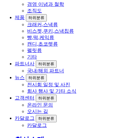
경영 이념과 철학
조직도
제품
하위분류
크래커,스낵류
비스켓,쿠키,스낵칩류
빵,떡,케익류
캔디,초코렛류
펠릿류
기타
파트너사
하위분류
국내/해외 파트너
뉴스
하위분류
전시회 일정 및 사진
회사 행사 및 기타 소식
고객센터
하위분류
온라인 문의
오시는 길
카달로그
하위분류
카달로그