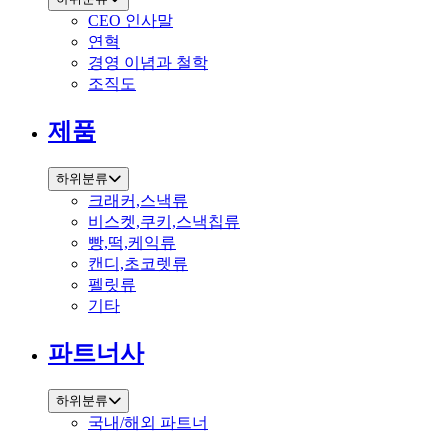
CEO 인사말
연혁
경영 이념과 철학
조직도
제품
하위분류
크래커,스낵류
비스켓,쿠키,스낵칩류
빵,떡,케익류
캔디,초코렛류
펠릿류
기타
파트너사
하위분류
국내/해외 파트너