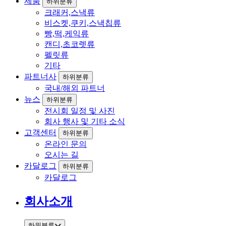
제품
하위분류
크래커,스낵류
비스켓,쿠키,스낵칩류
빵,떡,케익류
캔디,초코렛류
펠릿류
기타
파트너사
하위분류
국내/해외 파트너
뉴스
하위분류
전시회 일정 및 사진
회사 행사 및 기타 소식
고객센터
하위분류
온라인 문의
오시는 길
카달로그
하위분류
카달로그
회사소개
하위분류