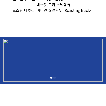
비스켓,쿠키,스낵칩류
로스팅 버큇칩 (어니언 & 갈릭맛) Roasting Buck…